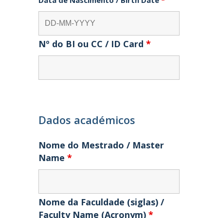
Data de Nascimento / Birth Date
*
Nº do BI ou CC / ID Card
*
Dados académicos
Nome do Mestrado / Master
Name
*
Nome da Faculdade (siglas) /
Faculty Name (Acronym)
*