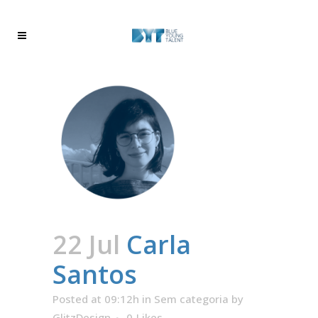
22 Jul
Carla
Santos
Posted at 09:12h
in
Sem categoria
by
GlitzDesign
0
Likes